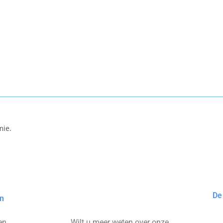
mie.
De 
on
en
Wilt u meer weten over onze