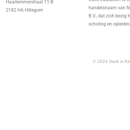
Haarlemmerstraat 11-B
handelsnaam van Ni
2182 HA Hillegom
B.V., dat zich bezig
scholing en opleidi
© 2024 Sterk in Ki