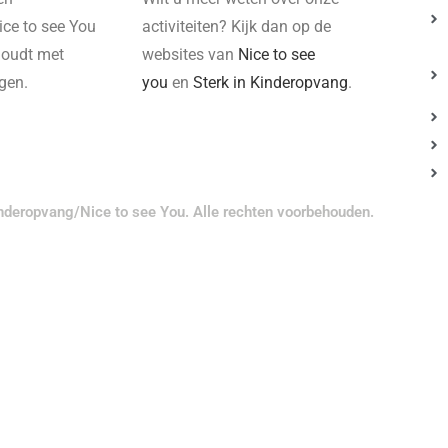
ce to see You
activiteiten? Kijk dan op de
 houdt met
websites van
Nice to see
ngen.
you
en
Sterk in Kinderopvang
.
nderopvang/Nice to see You. Alle rechten voorbehouden.